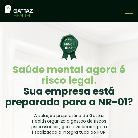
Skip to main content
Saúde mental agora é
risco legal.
Sua empresa está
preparada para a
NR-01
?
A solução proprietária da Gattaz
Health organiza a gestão de riscos
psicossociais, gera evidências para
fiscalização e integra tudo ao PGR.