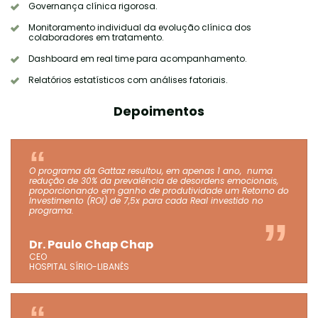
Governança clínica rigorosa.
Monitoramento individual da evolução clínica dos
colaboradores em tratamento.
Dashboard em real time para acompanhamento.
Relatórios estatísticos com análises fatoriais.
Depoimentos
O programa da Gattaz resultou, em apenas 1 ano, numa
redução de 30% da prevalência de desordens emocionais,
proporcionando em ganho de produtividade um Retorno do
Investimento (ROI) de 7,5x para cada Real investido no
programa.
Dr. Paulo Chap Chap
CEO
HOSPITAL SÍRIO-LIBANÊS