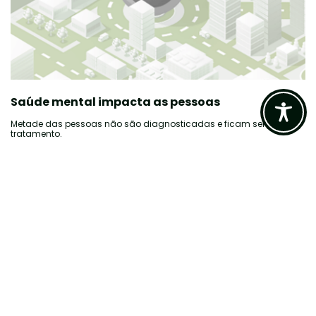
Saúde mental impacta as pessoas
Metade das pessoas não são diagnosticadas e ficam sem
tratamento.
Causam 29% dos dias de vida perdidos por doença.
Maior causa de incapacidade em pessoas de 15 a 44 anos.
Saúde mental impacta nos negócios
Ausência de saúde mental causa de 3 a 5x mais faltas no
trabalho.
Aumentam em até 450% os custos com os planos de saúde.
Custo anual de U$3 trilhões para a economia mundial.
2ª causa de afastamento do trabalho (Ministério da Previdência
Social).