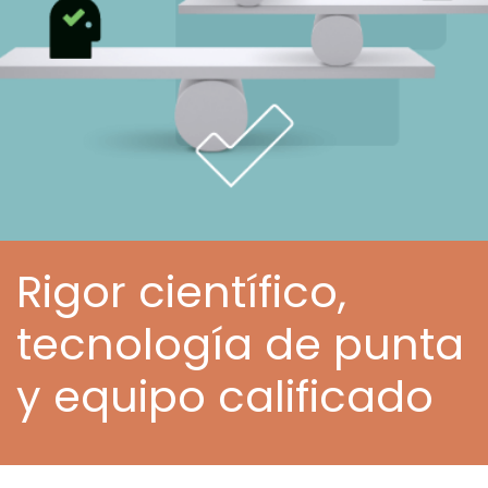
Rigor científico,
tecnología de punta
y equipo calificado